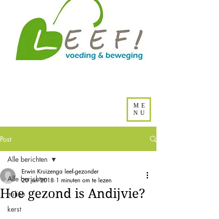
ME
NU
Post
Alle berichten
Erwin Kruizenga leef-gezonder
Alle berichten
20 jan 2018
1 minuten om te lezen
Hoe gezond is Andijvie?
milieu
kerst