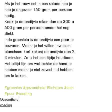
Als je het rauw eet in een salade heb je 
heb je ongeveer 150 gram per persoon 
nodig.
Kook je de andijvie reken dan op 300 a 
500 gram per persoon omdat het nog 
slinkt.
Inde groentela is de andijvie een paar te 
bewaren. Mocht je het willen invriezen 
blancheer( kort koken) de andijvie dan 2-
3 minuten. Zo is het een tijdje houdbaar.
Het altijd fijn om wat achter de hand te 
hebben mocht je niet zoveel tijd hebben 
om te koken.
#groenten
#gezondheid
#lichaam
#eten
#puur
#voeding
Gezondheid
voeding