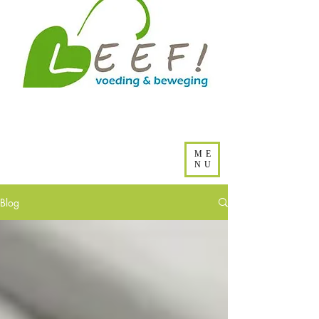
ME
NU
Blog