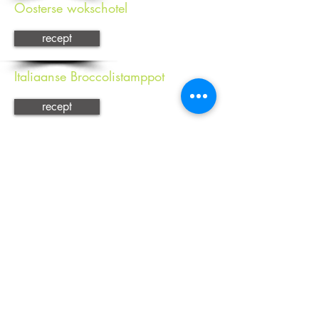
Oosterse wokschotel
recept
Italiaanse Broccolistamppot
recept
Wortel-sinaasappel smoothie met
gember
recept
Bramen Muffins
recept
leefgezonder
Voedings- en Gewichtsconsulent