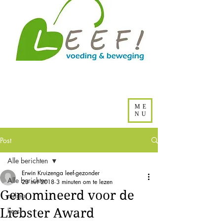
ME
NU
Post
Alle berichten
Erwin Kruizenga leef-gezonder
Alle berichten
23 mrt 2018
3 minuten om te lezen
Genomineerd voor de
milieu
Liebster Award
kerst