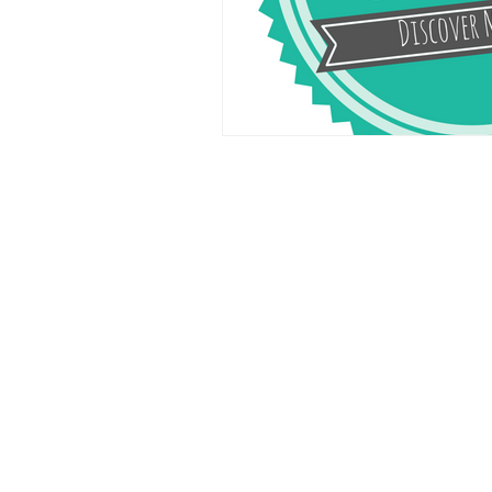
leefgezonder
Voedings- en
Gewichtsconsulent
Erwin Kruizenga
consulten en coaching bij jou aan 
Borne, Hengelo en omgeving