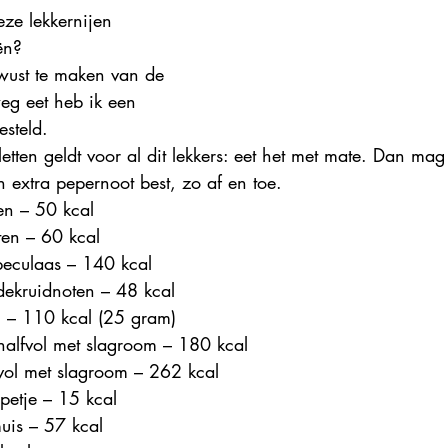
ze lekkernijen 
ën?
wust te maken van de 
eg eet heb ik een 
esteld.
 letten geldt voor al dit lekkers: eet het met mate. Dan mag
n extra pepernoot best, zo af en toe. 
en – 50 kcal  
en – 60 kcal  
peculaas – 140 kcal  
ekruidnoten – 48 kcal  
n – 110 kcal (25 gram)  
alfvol met slagroom – 180 kcal  
ol met slagroom – 262 kcal  
petje – 15 kcal  
muis – 57 kcal  