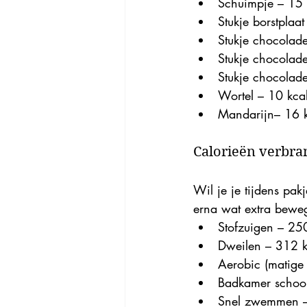
Schuimpje – 15 
Stukje borstplaat
Stukje chocolade
Stukje chocolade
Stukje chocolade
Wortel – 10 kcal
Mandarijn– 16 k
Calorieën verbra
Wil je je tijdens pa
erna wat extra beweg
Stofzuigen – 250
Dweilen – 312 kc
Aerobic (matige i
Badkamer schoon
Snel zwemmen – 