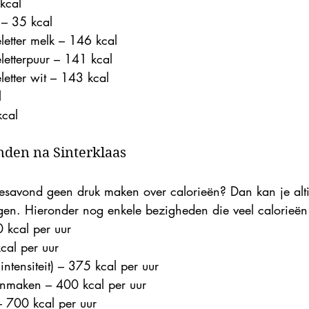
kcal  
 – 35 kcal  
letter melk – 146 kcal  
letterpuur – 141 kcal  
letter wit – 143 kcal  
  
cal 
nden na Sinterklaas
kjesavond geen druk maken over calorieën? Dan kan je alt
en. Hieronder nog enkele bezigheden die veel calorieën
 kcal per uur  
al per uur  
ntensiteit) – 375 kcal per uur  
maken – 400 kcal per uur  
700 kcal per uur 