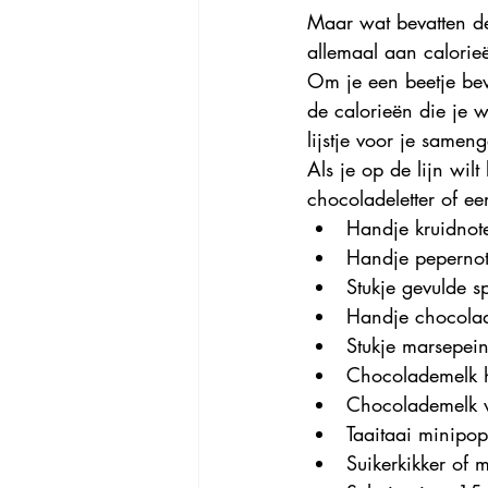
Maar wat bevatten de
allemaal aan calorie
Om je een beetje be
de calorieën die je w
lijstje voor je sameng
Als je op de lijn wilt
chocoladeletter of ee
Handje kruidnot
Handje pepernot
Stukje gevulde s
Handje chocolad
Stukje marsepei
Chocolademelk h
Chocolademelk v
Taaitaai minipop
Suikerkikker of 