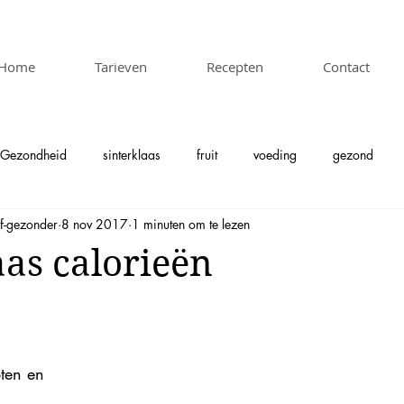
Home
Tarieven
Recepten
Contact
Gezondheid
sinterklaas
fruit
voeding
gezond
f-gezonder
8 nov 2017
1 minuten om te lezen
aas calorieën
ten en 