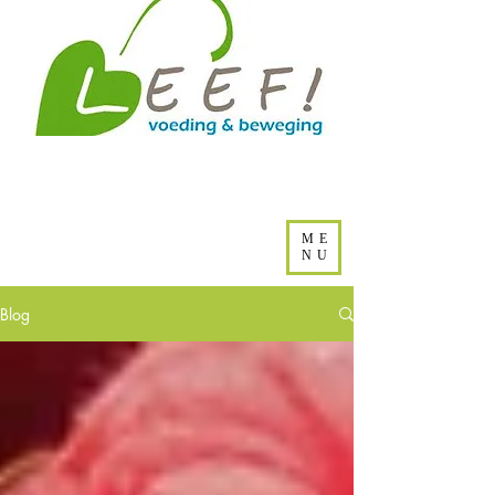
ME
NU
Blog