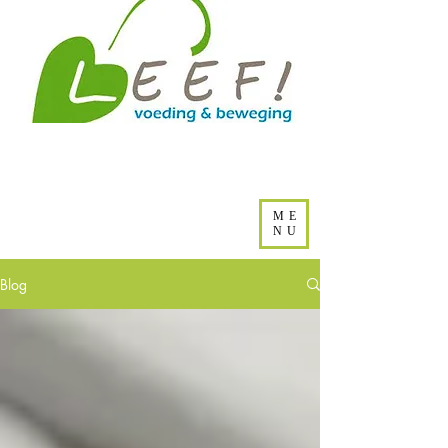
ME
NU
Blog